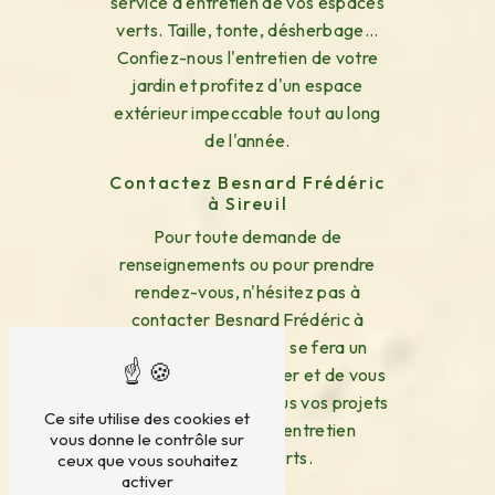
service d'entretien de vos espaces
verts. Taille, tonte, désherbage...
Confiez-nous l'entretien de votre
jardin et profitez d'un espace
extérieur impeccable tout au long
de l'année.
Contactez Besnard Frédéric
à Sireuil
Pour toute demande de
renseignements ou pour prendre
rendez-vous, n'hésitez pas à
contacter Besnard Frédéric à
Sireuil. Notre équipe se fera un
plaisir de vous conseiller et de vous
accompagner dans tous vos projets
Ce site utilise des cookies et
de plantation et d'entretien
vous donne le contrôle sur
d'espaces verts.
ceux que vous souhaitez
activer