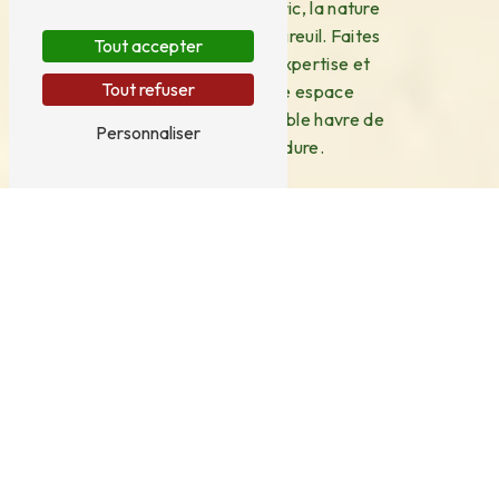
Avec Besnard Frédéric, la nature
s'invite chez vous à Sireuil. Faites
Tout accepter
confiance à notre expertise et
Tout refuser
transformez votre espace
extérieur en un véritable havre de
Personnaliser
paix et de verdure.
En
Contactez-
savoir
nous
plus