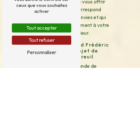
Notre objectif est de vous offrir
ceux que vous souhaitez
une terrasse qui correspond
activer
parfaitement à vos envies et qui
s'intègre harmonieusement à votre
Tout accepter
espace extérieur.
Tout refuser
Contactez Besnard Frédéric
pour votre projet de
Personnaliser
terrasse à Sireuil
Pour toute demande de
renseignements ou pour obtenir un
devis gratuit pour la création de
votre terrasse à Sireuil, n'hésitez
pas à contacter Besnard Frédéric.
Notre équipe est à votre écoute
pour étudier vos besoins et vous
proposer des solutions
personnalisées en fonction de votre
budget et de vos attentes. Faites